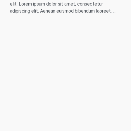
elit. Lorem ipsum dolor sit amet, consectetur
adipiscing elit. Aenean euismod bibendum laoreet. ...
Indulge Your
Guests in
Unrivaled
Comfort
Customize Hotel Linens